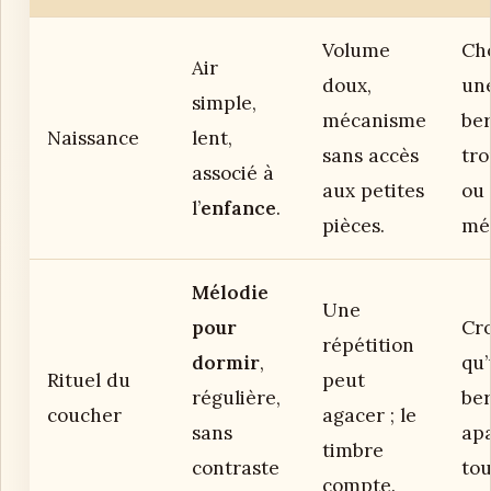
Volume
Cho
Air
doux,
un
simple,
mécanisme
be
Naissance
lent,
sans accès
tro
associé à
aux petites
ou
l’
enfance
.
pièces.
mét
Mélodie
Une
pour
Cro
répétition
dormir
,
qu
Rituel du
peut
régulière,
be
coucher
agacer ; le
sans
apa
timbre
contraste
tou
compte.