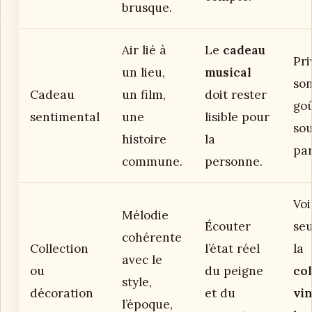
brusque.
Air lié à
Le
cadeau
Pri
un lieu,
musical
so
Cadeau
un film,
doit rester
go
sentimental
une
lisible pour
sou
histoire
la
par
commune.
personne.
Voi
Mélodie
Écouter
se
cohérente
Collection
l’état réel
la
avec le
ou
du peigne
col
style,
décoration
et du
vi
l’époque,