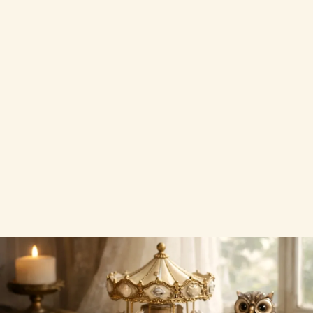
Loup ?
Le bébé du loup s’appelle louveteau. Repères
simples pour distinguer animal réel, livres,
photos et motifs pour enfants.
Par Clémence Arbel
Mis à jour le 13 mai 2026
Boîtes à musique
Lecture pratique