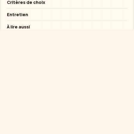
Critères de choix
Entretien
À lire aussi
Conseil rapide
Si l’objet est destiné à un enfant, privilégier la
solidité et l’usage supervisé plutôt qu’un
mécanisme fragile.